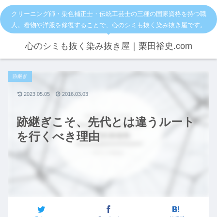
クリーニング師・染色補正士・伝統工芸士の三種の国家資格を持つ職
人。着物や洋服を修復することで、心のシミも抜く染み抜き屋です。
心のシミも抜く染み抜き屋｜栗田裕史.com
跡継ぎ
2023.05.05
2016.03.03
跡継ぎこそ、先代とは違うルート
を行くべき理由