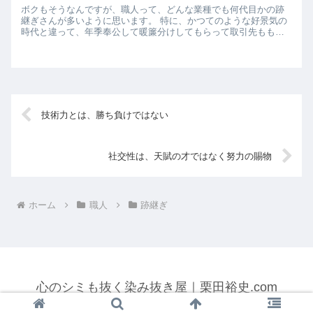
ボクもそうなんですが、職人って、どんな業種でも何代目かの跡
継ぎさんが多いように思います。 特に、かつてのような好景気の
時代と違って、年季奉公して暖簾分けしてもらって取引先ももら
って・・という方式が成立しにくいので、おのずと職人になれる
のは...
技術力とは、勝ち負けではない
社交性は、天賦の才ではなく努力の賜物
ホーム
職人
跡継ぎ
心のシミも抜く染み抜き屋｜栗田裕史.com
© 2015 心のシミも抜く染み抜き屋｜栗田裕史.com.