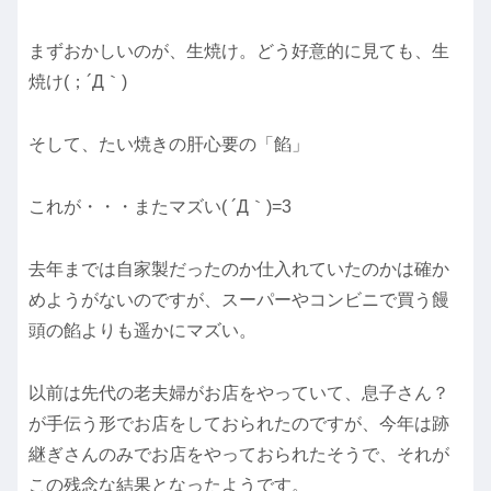
まずおかしいのが、生焼け。どう好意的に見ても、生
焼け(；´Д｀)
そして、たい焼きの肝心要の「餡」
これが・・・またマズい( ´Д｀)=3
去年までは自家製だったのか仕入れていたのかは確か
めようがないのですが、スーパーやコンビニで買う饅
頭の餡よりも遥かにマズい。
以前は先代の老夫婦がお店をやっていて、息子さん？
が手伝う形でお店をしておられたのですが、今年は跡
継ぎさんのみでお店をやっておられたそうで、それが
この残念な結果となったようです。